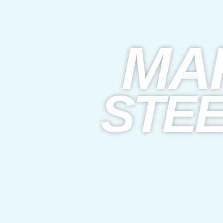
MA
STE