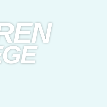
REN
EGE